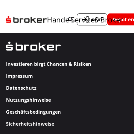
Handel
Service
S Broker
Login
Depot er
Investieren birgt Chancen & Risiken
Impressum
Datenschutz
Nutzungshinweise
Geschäftsbedingungen
Sicherheitshinweise