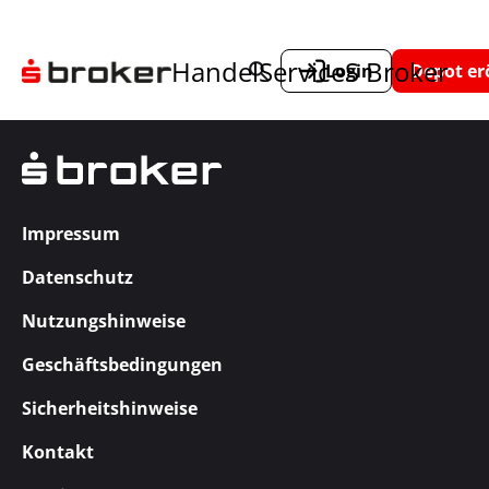
Handel
Service
S Broker
Login
Depot er
Impressum
Datenschutz
Nutzungshinweise
Geschäftsbedingungen
Sicherheitshinweise
Kontakt