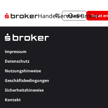
Handel
Service
S Broker
Login
Depot er
Impressum
Datenschutz
Nutzungshinweise
Geschäftsbedingungen
Sicherheitshinweise
Kontakt