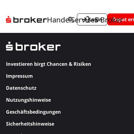
Handel
Service
S Broker
Login
Depot er
Investieren birgt Chancen & Risiken
Impressum
Datenschutz
Nutzungshinweise
Geschäftsbedingungen
Sicherheitshinweise