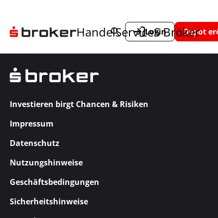
Handel
Service
S Broker
Login
Depot er
Investieren birgt Chancen & Risiken
Impressum
Datenschutz
Nutzungshinweise
Geschäftsbedingungen
Sicherheitshinweise