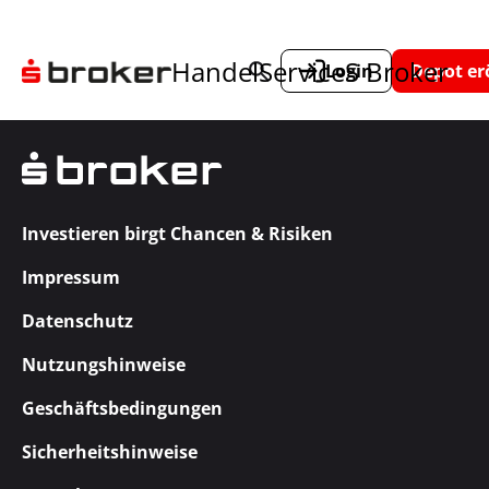
Handel
Service
S Broker
Login
Depot er
Investieren birgt Chancen & Risiken
Impressum
Datenschutz
Nutzungshinweise
Geschäftsbedingungen
Sicherheitshinweise