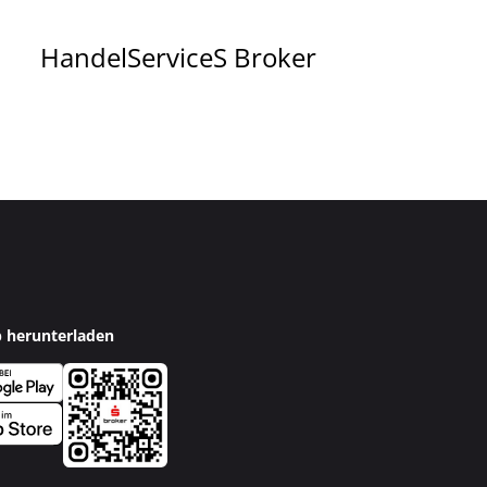
Handel
Service
S Broker
p herunterladen