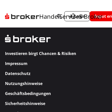
Handel
Service
S Broker
Login
Depot er
Investieren birgt Chancen & Risiken
Impressum
Datenschutz
Nutzungshinweise
Geschäftsbedingungen
Sicherheitshinweise