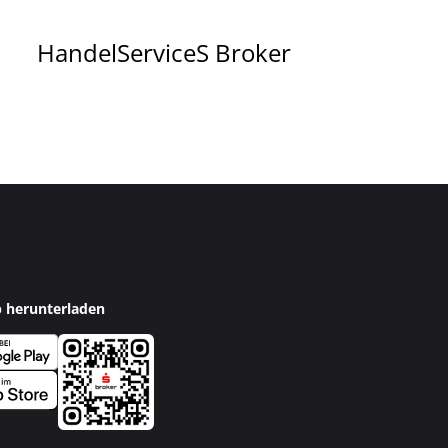
Handel
Service
S Broker
p herunterladen