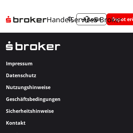
Handel
Service
S Broker
Login
Depot er
Impressum
Datenschutz
Nutzungshinweise
Geschäftsbedingungen
Sicherheitshinweise
Kontakt