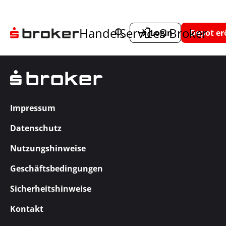
Handel
Service
S Broker
Login
Depot er
Impressum
Datenschutz
Nutzungshinweise
Geschäftsbedingungen
Sicherheitshinweise
Kontakt