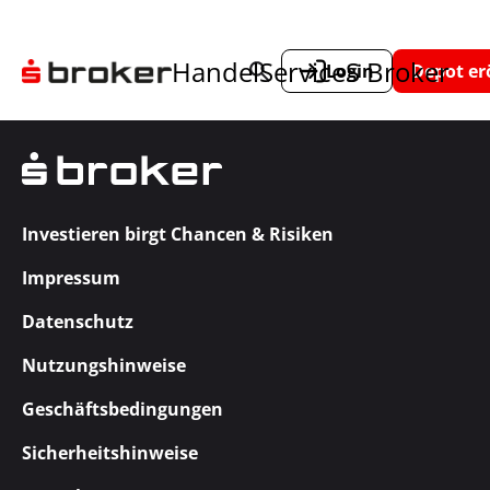
Handel
Service
S Broker
Login
Depot er
Investieren birgt Chancen & Risiken
Impressum
Datenschutz
Nutzungshinweise
Geschäftsbedingungen
Sicherheitshinweise