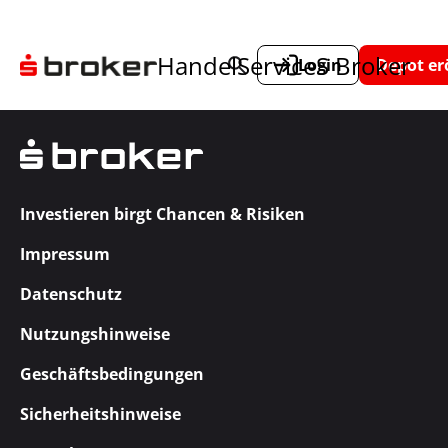
Handel
Service
S Broker
Login
Depot er
Investieren birgt Chancen & Risiken
Impressum
Datenschutz
Nutzungshinweise
Geschäftsbedingungen
Sicherheitshinweise