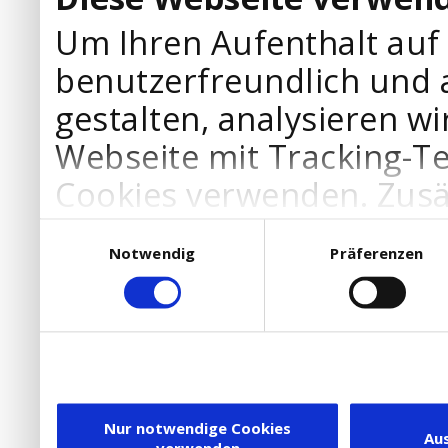
Um Ihren Aufenthalt auf
benutzerfreundlich und 
gestalten, analysieren wi
Webseite mit Tracking-T
Cookies verwenden. Zusä
Werbepartner Cookies, u
Einwilligungsauswahl
Notwendig
Präferenzen
Ihre Bedürfnisse anzupa
die Verwendung von Cookies
DSGVO.
Ebenfalls willigen Sie ein
Dienstleister in die USA
Nur notwendige Cookies
Au