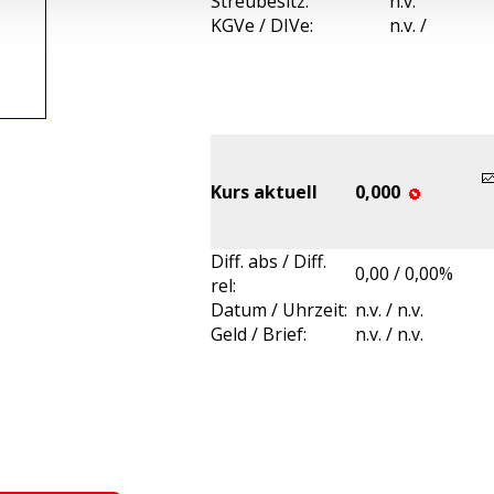
Streubesitz:
n.v.
KGVe / DIVe:
n.v. /
Kurs aktuell
0,000
Diff. abs / Diff.
0,00 / 0,00%
rel:
Datum / Uhrzeit:
n.v. / n.v.
Geld / Brief:
n.v. / n.v.