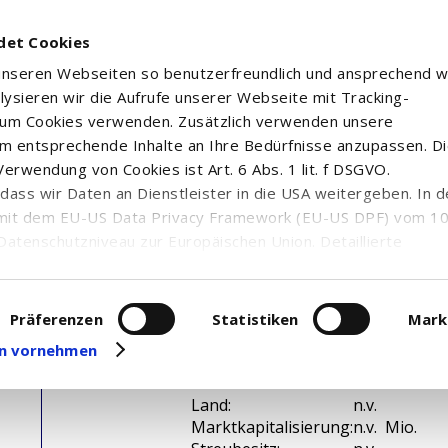
det Cookies
 unseren Webseiten so benutzerfreundlich und ansprechend w
alysieren wir die Aufrufe unserer Webseite mit Tracking-
rum Cookies verwenden. Zusätzlich verwenden unsere
m entsprechende Inhalte an Ihre Bedürfnisse anzupassen. D
erwendung von Cookies ist Art. 6 Abs. 1 lit. f DSGVO.
n, dass wir Daten an Dienstleister in die USA weitergeben. In 
mit dem EU-US Data Privacy Framework (EU-US DPF) vom 10. 
Datenschutzniveau zur Europäischen Union. Detaillierte
ei uns eingesetzten Cookies und deren Funktion, Hinweise zu
erarbeitung personenbezogener Daten und die Datenverarbe
uf unserer Seite zum
Datenschutz
. Dort können Sie Ihre
Präferenzen
Statistiken
Mark
eit widerrufen oder anpassen.
gen vornehmen
WKN / ISIN:
n.v. /
Branche:
n.v.
Land:
n.v.
Marktkapitalisierung:
n.v. Mio.