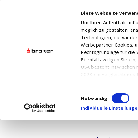
Diese Webseite verwen
Um Ihren Aufenthalt auf
möglich zu gestalten, an
Technologien, die wiede
Werbepartner Cookies, u
Rechtsgrundlage für die V
Ebenfalls willigen Sie ei
USA besteht inzwischen 
2023 ein vergleichbares 
Informationen über die b
damit einhergehenden V
Einwilligungsauswahl
in den USA, finden Sie a
Notwendig
Einwilligung auch jederz
Individuelle Einstellun