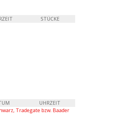
RZEIT
STÜCKE
TUM
UHRZEIT
chwarz, Tradegate bzw. Baader