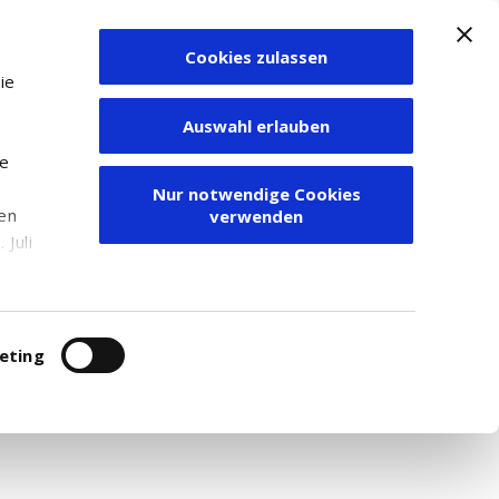
Cookies zulassen
Zum Depot
ie
Auswahl erlauben
ie
Nur notwendige Cookies
den
verwenden
Juli
r
itung
eting