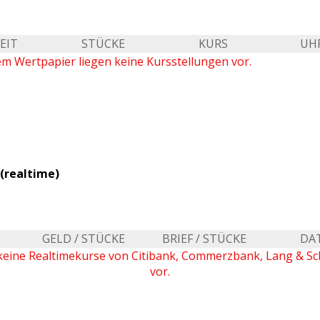
EIT
STÜCKE
KURS
UH
em Wertpapier liegen keine Kursstellungen vor.
(realtime)
GELD / STÜCKE
BRIEF / STÜCKE
DA
keine Realtimekurse von Citibank, Commerzbank, Lang & S
vor.