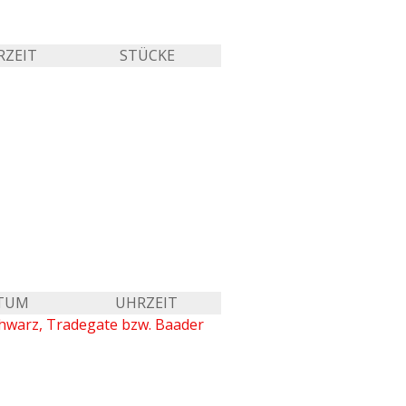
RZEIT
STÜCKE
TUM
UHRZEIT
chwarz, Tradegate bzw. Baader