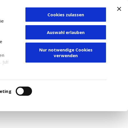
Cookies zulassen
Zum Depot
ie
Auswahl erlauben
ie
Nur notwendige Cookies
den
verwenden
Juli
r
itung
eting