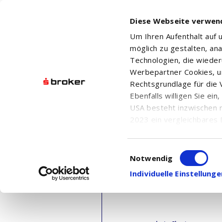
Diese Webseite verwen
Um Ihren Aufenthalt auf
möglich zu gestalten, an
Technologien, die wiede
Werbepartner Cookies, u
Rechtsgrundlage für die V
Ebenfalls willigen Sie ei
USA besteht inzwischen 
2023 ein vergleichbares 
Informationen über die b
damit einhergehenden V
Einwilligungsauswahl
in den USA, finden Sie a
Notwendig
Einwilligung auch jederz
Individuelle Einstellun