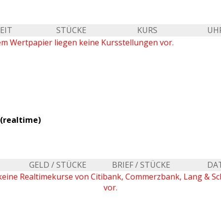
EIT
STÜCKE
KURS
UH
em Wertpapier liegen keine Kursstellungen vor.
(realtime)
GELD / STÜCKE
BRIEF / STÜCKE
DA
keine Realtimekurse von Citibank, Commerzbank, Lang & S
vor.