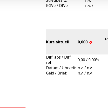
Streubesitz:
n.v.
KGVe / DIVe:
n.v. /
Kurs aktuell
0,000
Diff. abs / Diff.
0,00 / 0,00%
rel:
Datum / Uhrzeit:
n.v. / n.v.
Geld / Brief:
n.v. / n.v.