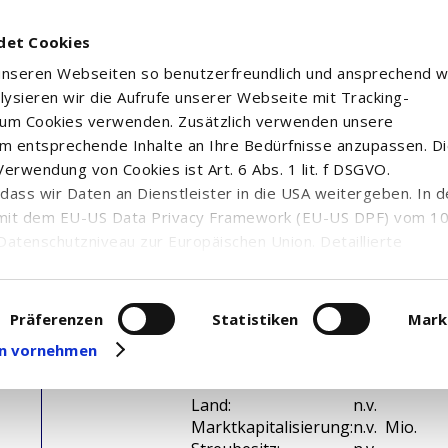
det Cookies
 unseren Webseiten so benutzerfreundlich und ansprechend w
alysieren wir die Aufrufe unserer Webseite mit Tracking-
rum Cookies verwenden. Zusätzlich verwenden unsere
m entsprechende Inhalte an Ihre Bedürfnisse anzupassen. D
erwendung von Cookies ist Art. 6 Abs. 1 lit. f DSGVO.
n, dass wir Daten an Dienstleister in die USA weitergeben. In 
mit dem EU-US Data Privacy Framework (EU-US DPF) vom 10. 
Datenschutzniveau zur Europäischen Union. Detaillierte
ei uns eingesetzten Cookies und deren Funktion, Hinweise zu
erarbeitung personenbezogener Daten und die Datenverarbe
uf unserer Seite zum
Datenschutz
. Dort können Sie Ihre
Präferenzen
Statistiken
Mark
eit widerrufen oder anpassen.
gen vornehmen
WKN / ISIN:
n.v. /
Branche:
n.v.
Land:
n.v.
Marktkapitalisierung:
n.v. Mio.