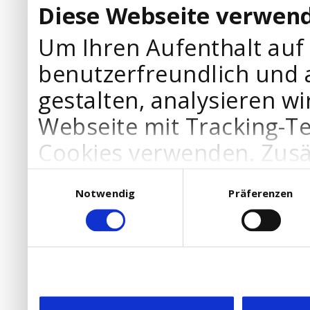
Diese Webseite verwend
Um Ihren Aufenthalt auf
benutzerfreundlich und 
gestalten, analysieren wi
Webseite mit Tracking-T
Cookies verwenden. Zusä
Werbepartner Cookies, u
Einwilligungsauswahl
Notwendig
Präferenzen
Ihre Bedürfnisse anzupa
die Verwendung von Cookies
DSGVO.
Ebenfalls willigen Sie ein