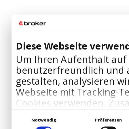
Diese Webseite verwend
Um Ihren Aufenthalt auf
benutzerfreundlich und 
gestalten, analysieren wi
Webseite mit Tracking-T
Cookies verwenden. Zusä
Werbepartner Cookies, u
Einwilligungsauswahl
Notwendig
Präferenzen
Ihre Bedürfnisse anzupa