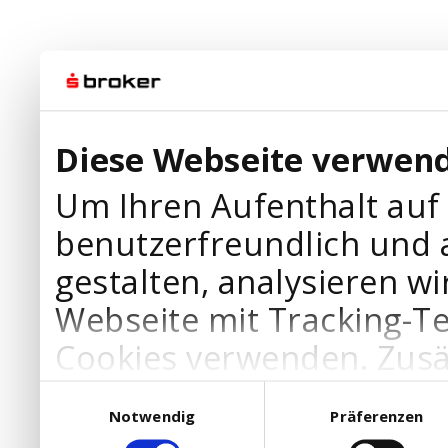
Diese Webseite verwend
Um Ihren Aufenthalt auf
benutzerfreundlich und 
gestalten, analysieren wi
Webseite mit Tracking-T
Cookies verwenden. Zusä
Werbepartner Cookies, u
Einwilligungsauswahl
Notwendig
Präferenzen
Ihre Bedürfnisse anzupa