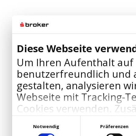
Diese Webseite verwend
Um Ihren Aufenthalt auf
benutzerfreundlich und 
gestalten, analysieren wi
Webseite mit Tracking-T
Cookies verwenden. Zusä
Werbepartner Cookies, u
Einwilligungsauswahl
Notwendig
Präferenzen
Ihre Bedürfnisse anzupa