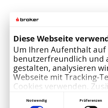
Diese Webseite verwend
Um Ihren Aufenthalt auf
benutzerfreundlich und 
gestalten, analysieren wi
Webseite mit Tracking-T
Cookies verwenden. Zusä
Werbepartner Cookies, u
Einwilligungsauswahl
Notwendig
Präferenzen
Ihre Bedürfnisse anzupa