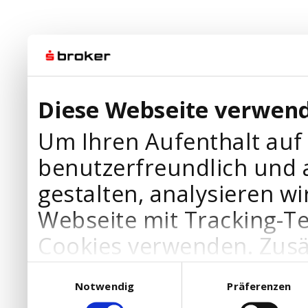
Diese Webseite verwend
Um Ihren Aufenthalt auf
benutzerfreundlich und 
gestalten, analysieren wi
Webseite mit Tracking-T
Cookies verwenden. Zusä
Werbepartner Cookies, u
Einwilligungsauswahl
Notwendig
Präferenzen
Ihre Bedürfnisse anzupa