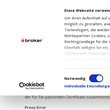
Diese Webseite verwen
Um Ihren Aufenthalt auf
möglich zu gestalten, an
Technologien, die wiede
Werbepartner Cookies, u
Rechtsgrundlage für die V
Ebenfalls willigen Sie ei
USA besteht inzwischen 
Anlag
2023 ein vergleichbares 
Informationen über die b
damit einhergehenden V
Einwilligungsauswahl
in den USA, finden Sie a
Notwendig
Einwilligung auch jederz
Individuelle Einstellun
Der Sparkassen Broker bietet Ihnen eine große
der für Sie passenden Zertifikate zusammenste
Proxy Error