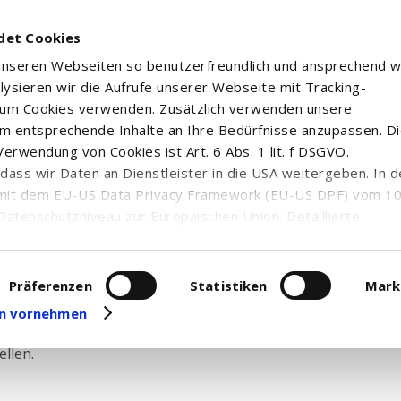
det Cookies
 unseren Webseiten so benutzerfreundlich und ansprechend w
alysieren wir die Aufrufe unserer Webseite mit Tracking-
rum Cookies verwenden. Zusätzlich verwenden unsere
m entsprechende Inhalte an Ihre Bedürfnisse anzupassen. D
erwendung von Cookies ist Art. 6 Abs. 1 lit. f DSGVO.
n, dass wir Daten an Dienstleister in die USA weitergeben. In 
mit dem EU-US Data Privacy Framework (EU-US DPF) vom 10. 
ezertifikate
Datenschutzniveau zur Europäischen Union. Detaillierte
ei uns eingesetzten Cookies und deren Funktion, Hinweise zu
erarbeitung personenbezogener Daten und die Datenverarbe
uf unserer Seite zum
Datenschutz
. Dort können Sie Ihre
Präferenzen
Statistiken
Mark
eit widerrufen oder anpassen.
gen vornehmen
 Auswahl an Zertifikaten. Mit Hilfe unserer Anlagezertifika
llen.