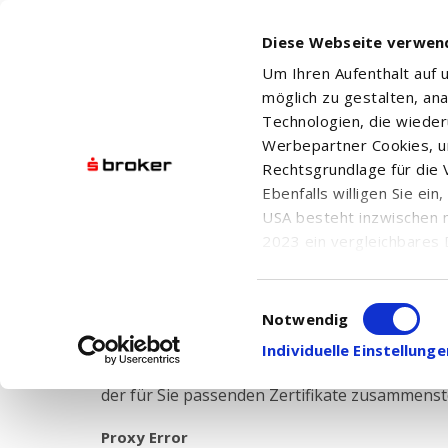
Diese Webseite verwen
Um Ihren Aufenthalt auf
möglich zu gestalten, an
Technologien, die wiede
Werbepartner Cookies, u
Rechtsgrundlage für die V
Ebenfalls willigen Sie ei
USA besteht inzwischen 
Anlag
2023 ein vergleichbares 
Informationen über die b
damit einhergehenden V
Einwilligungsauswahl
in den USA, finden Sie a
Notwendig
Einwilligung auch jederz
Individuelle Einstellun
Der Sparkassen Broker bietet Ihnen eine große
der für Sie passenden Zertifikate zusammenste
Proxy Error