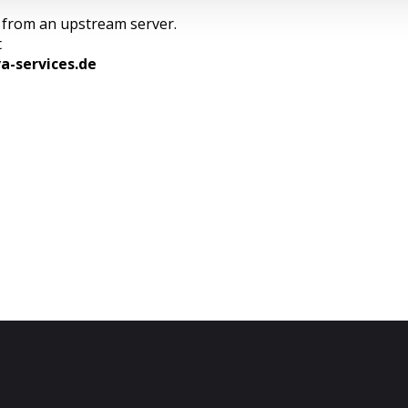
e from an upstream server.
t
va-services.de