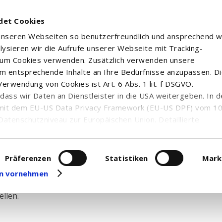
det Cookies
 unseren Webseiten so benutzerfreundlich und ansprechend w
alysieren wir die Aufrufe unserer Webseite mit Tracking-
rum Cookies verwenden. Zusätzlich verwenden unsere
m entsprechende Inhalte an Ihre Bedürfnisse anzupassen. D
erwendung von Cookies ist Art. 6 Abs. 1 lit. f DSGVO.
n, dass wir Daten an Dienstleister in die USA weitergeben. In 
mit dem EU-US Data Privacy Framework (EU-US DPF) vom 10. 
ezertifikate
Datenschutzniveau zur Europäischen Union. Detaillierte
ei uns eingesetzten Cookies und deren Funktion, Hinweise zu
erarbeitung personenbezogener Daten und die Datenverarbe
uf unserer Seite zum
Datenschutz
. Dort können Sie Ihre
Präferenzen
Statistiken
Mark
eit widerrufen oder anpassen.
gen vornehmen
 Auswahl an Zertifikaten. Mit Hilfe unserer Anlagezertifika
llen.