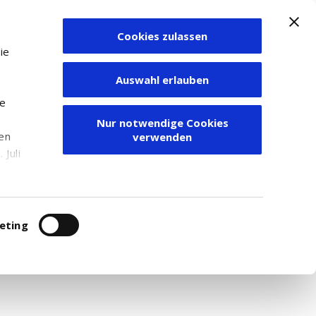
Cookies zulassen
Zum Depot
ie
Auswahl erlauben
ie
Nur notwendige Cookies
den
verwenden
Juli
finder
r
itung
eting
te Suche können Sie sich einfach eine Liste