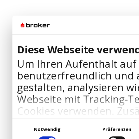
Diese Webseite verwend
Um Ihren Aufenthalt auf
benutzerfreundlich und 
gestalten, analysieren wi
Webseite mit Tracking-T
Cookies verwenden. Zusä
Werbepartner Cookies, u
Einwilligungsauswahl
Notwendig
Präferenzen
Ihre Bedürfnisse anzupa