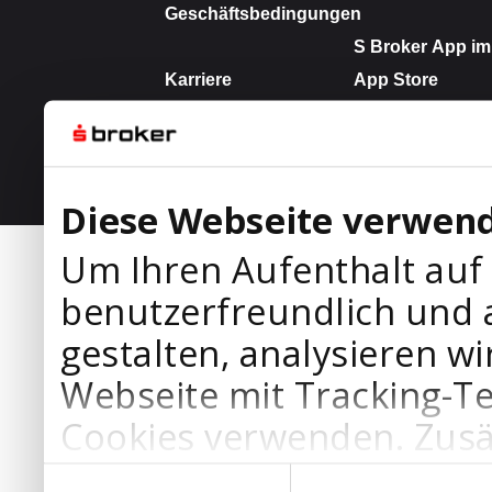
Diese Webseite verwend
Um Ihren Aufenthalt auf
benutzerfreundlich und 
gestalten, analysieren wi
Webseite mit Tracking-T
Cookies verwenden. Zusä
Werbepartner Cookies, u
Einwilligungsauswahl