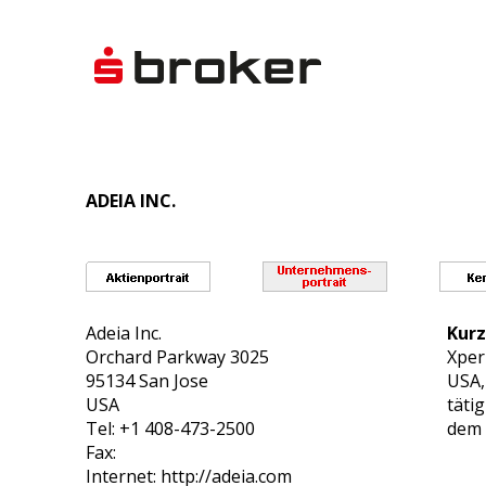
ADEIA INC.
Adeia Inc.
Kurz
Orchard Parkway 3025
Xper
95134 San Jose
USA,
USA
täti
Tel: +1 408-473-2500
dem 
Fax:
Internet: http://adeia.com