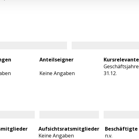
ungen
Anteilseigner
Kursrelevant
Geschäftsjahre
aben
Keine Angaben
31.12.
smitglieder
Aufsichtsratsmitglieder
Beschäftigte
Keine Angaben
n.v.