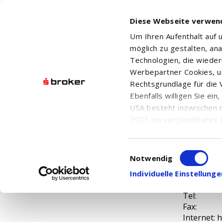
Diese Webseite verwen
Um Ihren Aufenthalt auf
möglich zu gestalten, an
Technologien, die wiede
Werbepartner Cookies, u
Rechtsgrundlage für die V
ASSET PLU
Ebenfalls willigen Sie ei
USA besteht inzwischen 
2023 ein vergleichbares 
Informationen über die b
damit einhergehenden V
Einwilligungsauswahl
ASSET PL
in den USA, finden Sie a
Notwendig
Einwilligung auch jederz
Individuelle Einstellun
Tel:
Fax:
Internet: h