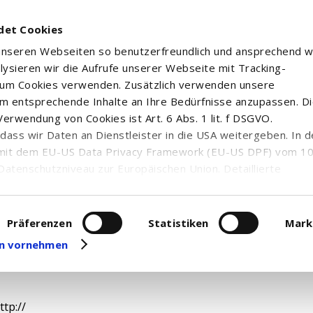
det Cookies
 unseren Webseiten so benutzerfreundlich und ansprechend w
alysieren wir die Aufrufe unserer Webseite mit Tracking-
rum Cookies verwenden. Zusätzlich verwenden unsere
m entsprechende Inhalte an Ihre Bedürfnisse anzupassen. D
erwendung von Cookies ist Art. 6 Abs. 1 lit. f DSGVO.
S LTD. REGISTERED SHARES O.N.
n, dass wir Daten an Dienstleister in die USA weitergeben. In 
mit dem EU-US Data Privacy Framework (EU-US DPF) vom 10. 
Datenschutzniveau zur Europäischen Union. Detaillierte
ei uns eingesetzten Cookies und deren Funktion, Hinweise zu
erarbeitung personenbezogener Daten und die Datenverarbe
US LTD
Kurzportrait
uf unserer Seite zum
Datenschutz
. Dort können Sie Ihre
Präferenzen
Statistiken
Mark
eit widerrufen oder anpassen.
gen vornehmen
ttp://