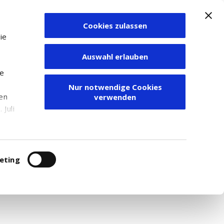
Cookies zulassen
Zum Depot
ie
Auswahl erlauben
ie
Nur notwendige Cookies
den
verwenden
Juli
r
itung
eting