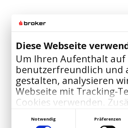
Diese Webseite verwend
Um Ihren Aufenthalt auf
benutzerfreundlich und 
gestalten, analysieren wi
Webseite mit Tracking-T
Cookies verwenden. Zusä
Werbepartner Cookies, u
Einwilligungsauswahl
Notwendig
Präferenzen
Ihre Bedürfnisse anzupa