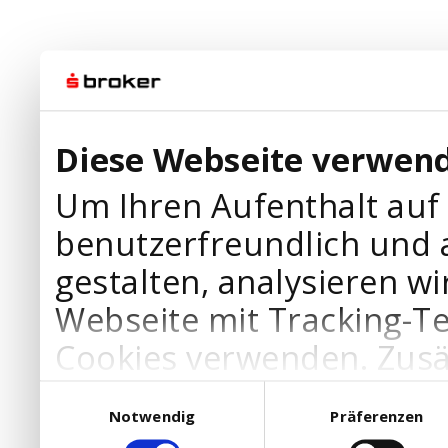
Diese Webseite verwend
Um Ihren Aufenthalt auf
benutzerfreundlich und 
gestalten, analysieren wi
Webseite mit Tracking-T
Cookies verwenden. Zusä
Werbepartner Cookies, u
Einwilligungsauswahl
Notwendig
Präferenzen
Ihre Bedürfnisse anzupa