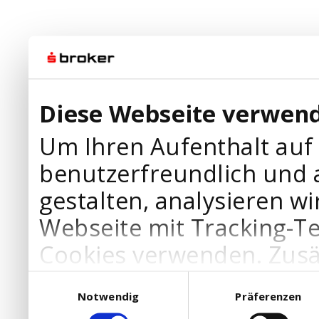
Diese Webseite verwend
Um Ihren Aufenthalt auf
benutzerfreundlich und 
gestalten, analysieren wi
Webseite mit Tracking-T
Cookies verwenden. Zusä
Werbepartner Cookies, u
Einwilligungsauswahl
Notwendig
Präferenzen
Ihre Bedürfnisse anzupa