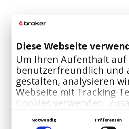
Diese Webseite verwend
Um Ihren Aufenthalt auf
benutzerfreundlich und 
gestalten, analysieren wi
Webseite mit Tracking-T
Cookies verwenden. Zusä
Werbepartner Cookies, u
Einwilligungsauswahl
Notwendig
Präferenzen
Ihre Bedürfnisse anzupa