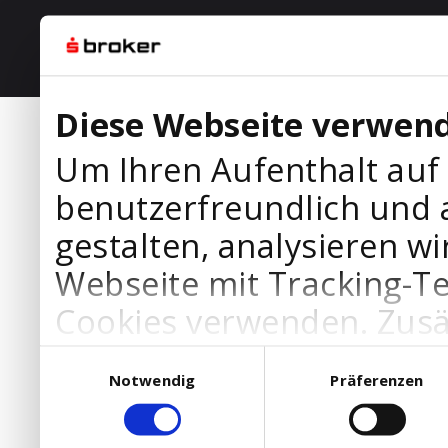
Diese Webseite verwend
Um Ihren Aufenthalt auf
benutzerfreundlich und 
gestalten, analysieren wi
Webseite mit Tracking-T
Cookies verwenden. Zusä
Werbepartner Cookies, u
Einwilligungsauswahl
Notwendig
Präferenzen
Ihre Bedürfnisse anzupa
die Verwendung von Cookies