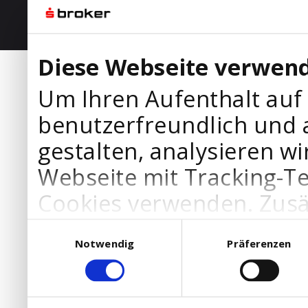
Diese Webseite verwend
Um Ihren Aufenthalt auf
benutzerfreundlich und 
gestalten, analysieren wi
Webseite mit Tracking-T
Cookies verwenden. Zusä
Werbepartner Cookies, u
Einwilligungsauswahl
Notwendig
Präferenzen
Ihre Bedürfnisse anzupa
die Verwendung von Cookies
DSGVO.