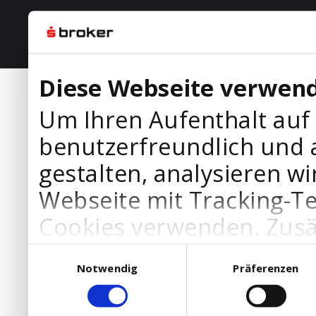
Diese Webseite verwend
Um Ihren Aufenthalt auf
benutzerfreundlich und 
gestalten, analysieren wi
Webseite mit Tracking-T
Cookies verwenden. Zusä
Werbepartner Cookies, u
Einwilligungsauswahl
Notwendig
Präferenzen
Ihre Bedürfnisse anzupa
die Verwendung von Cookies