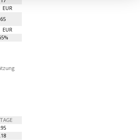
,17
8 EUR
,65
5 EUR
65%
ätzung
 TAGE
,95
,18