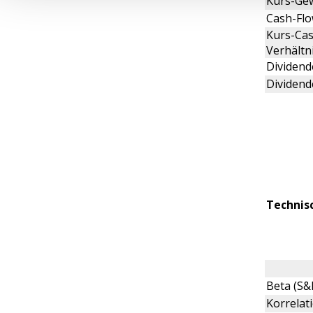
Kurs-Gew
Cash-Flo
Kurs-Cas
Verhältn
Dividende
Dividend
Technis
Beta (S&
Korrelat