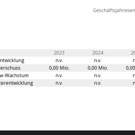
Geschäftsjahresend
2023
2024
2
ntwicklung
n.v.
n.v.
n
erschuss
0,00 Mio.
0,00 Mio.
0,00
ow-Wachstum
n.v.
n.v.
n
terentwicklung
n.v.
n.v.
n