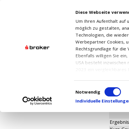
Diese Webseite verwen
Um Ihren Aufenthalt auf
möglich zu gestalten, an
Technologien, die wiede
Werbepartner Cookies, u
Rechtsgrundlage für die V
CONCENT
Ebenfalls willigen Sie ei
USA besteht inzwischen 
2023 ein vergleichbares 
Informationen über die b
damit einhergehenden V
Einwilligungsauswahl
Fundame
in den USA, finden Sie a
Notwendig
Einwilligung auch jederz
Individuelle Einstellun
Ergebnis 