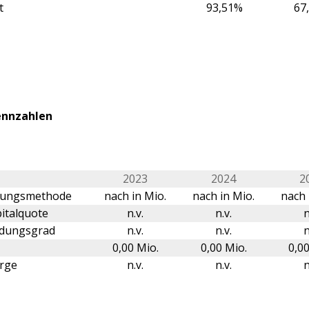
t
93,51%
67
ennzahlen
2023
2024
2
erungsmethode
nach in Mio.
nach in Mio.
nach 
italquote
n.v.
n.v.
n
ldungsgrad
n.v.
n.v.
n
0,00 Mio.
0,00 Mio.
0,00
rge
n.v.
n.v.
n