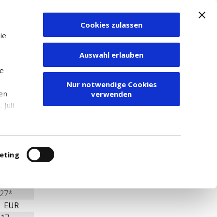
Cookies zulassen
Zum Depot
ie
Auswahl erlauben
ie
Nur notwendige Cookies
den
verwenden
Juli
r
itung
eting
27*
1 EUR