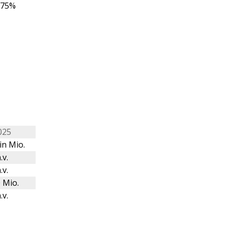
,75%
025
in Mio.
.v.
.v.
 Mio.
.v.