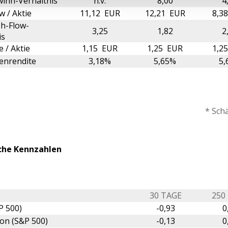
inn-Verhältnis
n.v.
8,00
4
w / Aktie
11,12 EUR
12,21 EUR
8,3
h-Flow-
3,25
1,82
2
is
 / Aktie
1,15 EUR
1,25 EUR
1,2
enrendite
3,18%
5,65%
5,
* Sch
che Kennzahlen
30 TAGE
250
P 500)
-0,93
0
ion (S&P 500)
-0,13
0