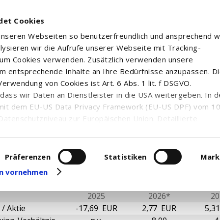
det Cookies
 unseren Webseiten so benutzerfreundlich und ansprechend w
alysieren wir die Aufrufe unserer Webseite mit Tracking-
rum Cookies verwenden. Zusätzlich verwenden unsere
m entsprechende Inhalte an Ihre Bedürfnisse anzupassen. D
erwendung von Cookies ist Art. 6 Abs. 1 lit. f DSGVO.
RIX CORP. REGISTERED SHARES DL -,0001
n, dass wir Daten an Dienstleister in die USA weitergeben. In 
mit dem EU-US Data Privacy Framework (EU-US DPF) vom 10. 
Datenschutzniveau zur Europäischen Union. Detaillierte
ei uns eingesetzten Cookies und deren Funktion, Hinweise zu
erarbeitung personenbezogener Daten und die Datenverarbe
ntale Kennzahlen
uf unserer Seite zum
Datenschutz
. Dort können Sie Ihre
Präferenzen
Statistiken
Mark
eit widerrufen oder anpassen.
gen vornehmen
2025
2026*
20
/ Aktie
-17,69 EUR
2,77 EUR
5,3