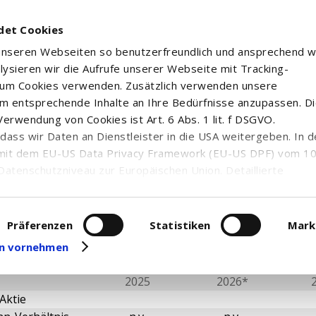
det Cookies
 unseren Webseiten so benutzerfreundlich und ansprechend w
alysieren wir die Aufrufe unserer Webseite mit Tracking-
rum Cookies verwenden. Zusätzlich verwenden unsere
m entsprechende Inhalte an Ihre Bedürfnisse anzupassen. D
erwendung von Cookies ist Art. 6 Abs. 1 lit. f DSGVO.
 STOXX GLOBAL SELECT DIVIDEND 100 SWAP UCITS ETF - 
n, dass wir Daten an Dienstleister in die USA weitergeben. In 
mit dem EU-US Data Privacy Framework (EU-US DPF) vom 10. 
Datenschutzniveau zur Europäischen Union. Detaillierte
ei uns eingesetzten Cookies und deren Funktion, Hinweise zu
erarbeitung personenbezogener Daten und die Datenverarbe
tale Kennzahlen
uf unserer Seite zum
Datenschutz
. Dort können Sie Ihre
Präferenzen
Statistiken
Mark
eit widerrufen oder anpassen.
gen vornehmen
2025
2026*
Aktie