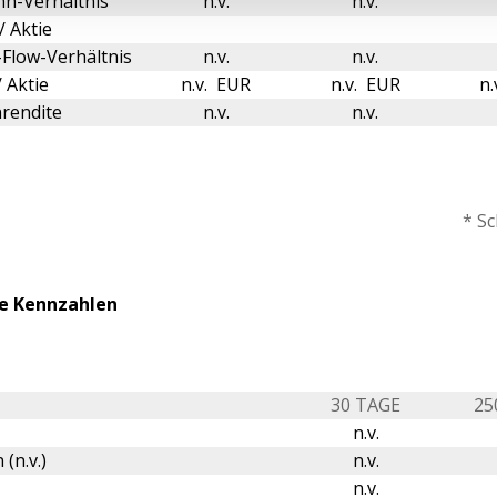
n-Verhältnis
n.v.
n.v.
/ Aktie
Flow-Verhältnis
n.v.
n.v.
 Aktie
n.v. EUR
n.v. EUR
n.
rendite
n.v.
n.v.
* S
e Kennzahlen
30 TAGE
25
n.v.
 (n.v.)
n.v.
n.v.