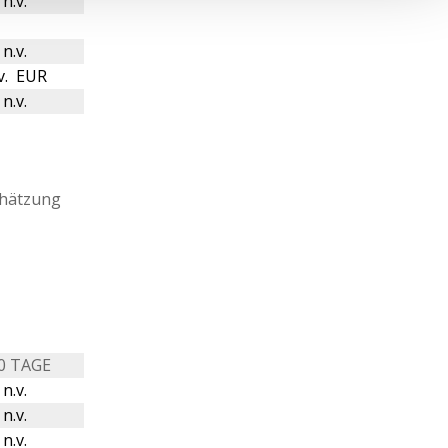
n.v.
n.v.
v. EUR
n.v.
chätzung
0 TAGE
n.v.
n.v.
n.v.