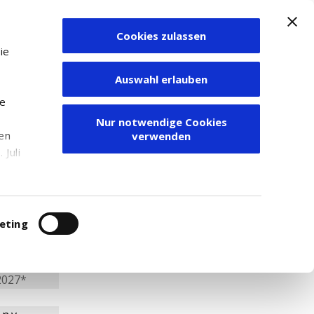
Cookies zulassen
Zum Depot
ie
Auswahl erlauben
ie
Nur notwendige Cookies
1D EUR DIS
den
verwenden
Juli
r
itung
eting
2027*