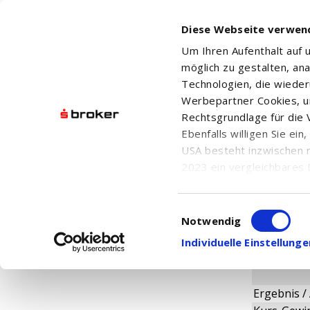
Diese Webseite verwen
Um Ihren Aufenthalt auf
möglich zu gestalten, an
Technologien, die wiede
Werbepartner Cookies, u
Rechtsgrundlage für die V
XTRACKERS
Ebenfalls willigen Sie ei
USA besteht inzwischen 
2023 ein vergleichbares 
Informationen über die b
damit einhergehenden V
Einwilligungsauswahl
Fundamen
in den USA, finden Sie a
Notwendig
Einwilligung auch jederz
Individuelle Einstellun
Ergebnis / 