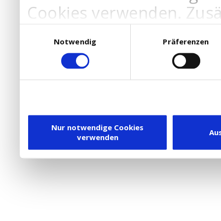
Cookies verwenden. Zusä
Werbepartner Cookies, u
Einwilligungsauswahl
Notwendig
Präferenzen
Ihre Bedürfnisse anzupa
die Verwendung von Cookies
DSGVO.
Ebenfalls willigen Sie ein
Dienstleister in die USA
Nur notwendige Cookies
Au
verwenden
besteht inzwischen mit 
Framework (EU-US DPF) v
vergleichbares Datensch
Union. Detaillierte Infor
eingesetzten Cookies und