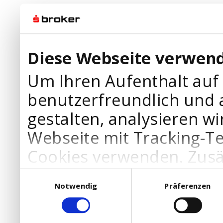
Diese Webseite verwend
Um Ihren Aufenthalt auf
benutzerfreundlich und 
gestalten, analysieren wi
Webseite mit Tracking-T
Cookies verwenden. Zusä
Werbepartner Cookies, u
Einwilligungsauswahl
Notwendig
Präferenzen
Ihre Bedürfnisse anzupa
die Verwendung von Cookies