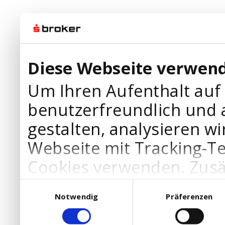
Diese Webseite verwend
Um Ihren Aufenthalt auf
benutzerfreundlich und 
gestalten, analysieren wi
Webseite mit Tracking-T
Cookies verwenden. Zusä
Werbepartner Cookies, u
Einwilligungsauswahl
Notwendig
Präferenzen
Ihre Bedürfnisse anzupa
die Verwendung von Cookies