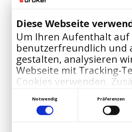
Diese Webseite verwend
Um Ihren Aufenthalt auf
benutzerfreundlich und 
gestalten, analysieren wi
Webseite mit Tracking-T
Cookies verwenden. Zusä
Werbepartner Cookies, u
Einwilligungsauswahl
Notwendig
Präferenzen
Ihre Bedürfnisse anzupa
die Verwendung von Cookies
DSGVO.