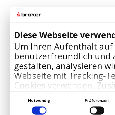
Diese Webseite verwend
Um Ihren Aufenthalt auf
benutzerfreundlich und 
gestalten, analysieren wi
Webseite mit Tracking-T
Cookies verwenden. Zusä
Werbepartner Cookies, u
Einwilligungsauswahl
Notwendig
Präferenzen
Ihre Bedürfnisse anzupa
die Verwendung von Cookies