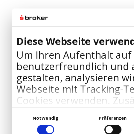
Diese Webseite verwend
Um Ihren Aufenthalt auf
benutzerfreundlich und 
gestalten, analysieren wi
Webseite mit Tracking-T
Cookies verwenden. Zusä
Werbepartner Cookies, u
Einwilligungsauswahl
Notwendig
Präferenzen
Ihre Bedürfnisse anzupa