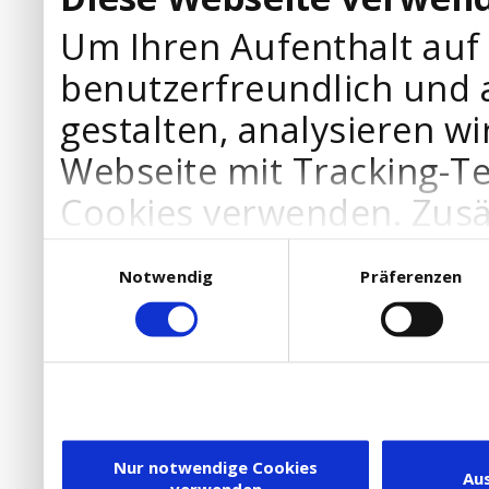
Um Ihren Aufenthalt auf
benutzerfreundlich und 
gestalten, analysieren wi
Webseite mit Tracking-T
Cookies verwenden. Zusä
Werbepartner Cookies, u
Einwilligungsauswahl
Notwendig
Präferenzen
Ihre Bedürfnisse anzupa
die Verwendung von Cookies
DSGVO.
Ebenfalls willigen Sie ein
Dienstleister in die USA
Nur notwendige Cookies
Au