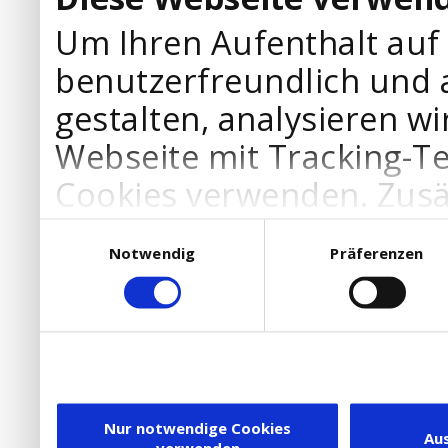
Um Ihren Aufenthalt auf
benutzerfreundlich und 
gestalten, analysieren wi
Webseite mit Tracking-T
Cookies verwenden. Zusä
Werbepartner Cookies, u
Einwilligungsauswahl
Notwendig
Präferenzen
Ihre Bedürfnisse anzupa
die Verwendung von Cookies
DSGVO.
Ebenfalls willigen Sie ein
Dienstleister in die USA
Nur notwendige Cookies
Au