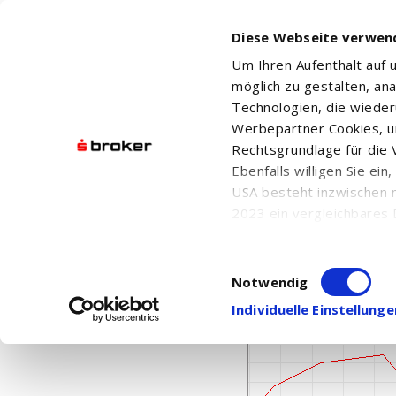
Diese Webseite verwen
Um Ihren Aufenthalt auf
möglich zu gestalten, an
Technologien, die wiede
Werbepartner Cookies, u
Rechtsgrundlage für die V
Ebenfalls willigen Sie ei
ASHTEAD TECHNOLOGY
USA besteht inzwischen 
2023 ein vergleichbares 
Informationen über die b
damit einhergehenden V
Einwilligungsauswahl
in den USA, finden Sie a
Notwendig
Einwilligung auch jederz
Individuelle Einstellun