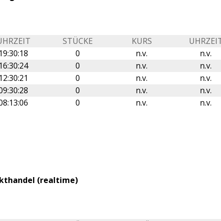
UHRZEIT
STÜCKE
KURS
UHRZEI
19:30:18
0
n.v.
n.v.
16:30:24
0
n.v.
n.v.
12:30:21
0
n.v.
n.v.
09:30:28
0
n.v.
n.v.
08:13:06
0
n.v.
n.v.
kthandel (realtime)