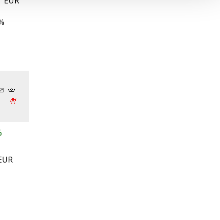
. EUR
3%
%
 EUR