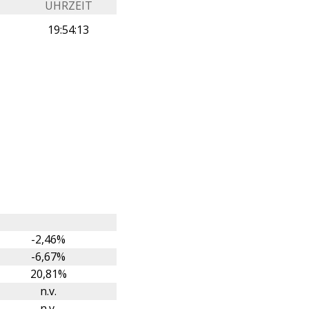
UHRZEIT
19:54:13
-2,46%
-6,67%
20,81%
n.v.
n.v.