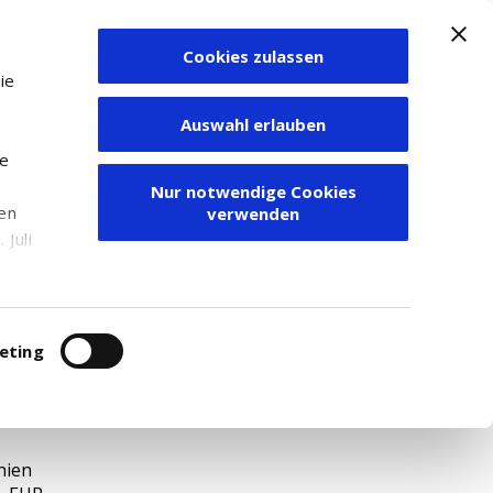
Cookies zulassen
Zum Depot
ie
Auswahl erlauben
ie
Nur notwendige Cookies
den
verwenden
Juli
r
itung
eting
507
nien