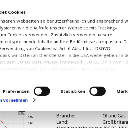
det Cookies
 unseren Webseiten so benutzerfreundlich und ansprechend w
alysieren wir die Aufrufe unserer Webseite mit Tracking-
rum Cookies verwenden. Zusätzlich verwenden unsere
m entsprechende Inhalte an Ihre Bedürfnisse anzupassen. D
erwendung von Cookies ist Art. 6 Abs. 1 lit. f DSGVO.
n, dass wir Daten an Dienstleister in die USA weitergeben. In 
 HOLDINGS PL REGIST...
mit dem EU-US Data Privacy Framework (EU-US DPF) vom 10. 
Datenschutzniveau zur Europäischen Union. Detaillierte
ei uns eingesetzten Cookies und deren Funktion, Hinweise zu
erarbeitung personenbezogener Daten und die Datenverarbe
uf unserer Seite zum
Datenschutz
. Dort können Sie Ihre
Präferenzen
Statistiken
Mark
eit widerrufen oder anpassen.
gen vornehmen
A3C8HH /
WKN / ISIN:
GB00BLH42
Branche:
Öl und Gas
Land:
Großbritan