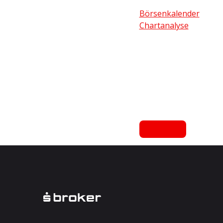
Börsenkalender
Chartanalyse