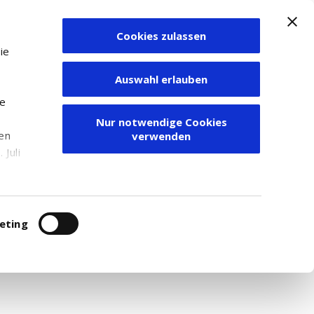
Cookies zulassen
Zum Depot
ie
Auswahl erlauben
ie
Nur notwendige Cookies
den
verwenden
Juli
r
itung
eting