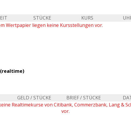
EIT
STÜCKE
KURS
UH
em Wertpapier liegen keine Kursstellungen vor.
(realtime)
GELD / STÜCKE
BRIEF / STÜCKE
DA
keine Realtimekurse von Citibank, Commerzbank, Lang & S
vor.