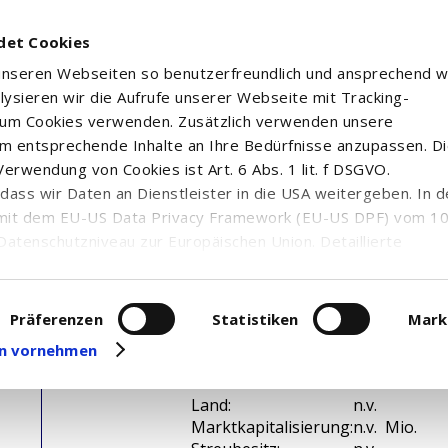
det Cookies
 unseren Webseiten so benutzerfreundlich und ansprechend w
alysieren wir die Aufrufe unserer Webseite mit Tracking-
rum Cookies verwenden. Zusätzlich verwenden unsere
m entsprechende Inhalte an Ihre Bedürfnisse anzupassen. D
erwendung von Cookies ist Art. 6 Abs. 1 lit. f DSGVO.
n, dass wir Daten an Dienstleister in die USA weitergeben. In 
mit dem EU-US Data Privacy Framework (EU-US DPF) vom 10. 
Datenschutzniveau zur Europäischen Union. Detaillierte
ei uns eingesetzten Cookies und deren Funktion, Hinweise zu
erarbeitung personenbezogener Daten und die Datenverarbe
uf unserer Seite zum
Datenschutz
. Dort können Sie Ihre
Präferenzen
Statistiken
Mark
eit widerrufen oder anpassen.
gen vornehmen
WKN / ISIN:
n.v. /
Branche:
n.v.
Land:
n.v.
Marktkapitalisierung:
n.v. Mio.