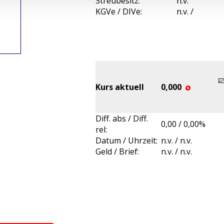
Streubesitz:
n.v.
KGVe / DIVe:
n.v. /
Kurs aktuell
0,000
Diff. abs / Diff.
0,00 / 0,00%
rel:
Datum / Uhrzeit:
n.v. / n.v.
Geld / Brief:
n.v. / n.v.