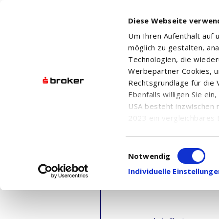
Diese Webseite verwen
Um Ihren Aufenthalt auf
möglich zu gestalten, an
Technologien, die wiede
Werbepartner Cookies, u
Rechtsgrundlage für die V
Ebenfalls willigen Sie ei
USA besteht inzwischen 
2023 ein vergleichbares 
Informationen über die b
damit einhergehenden V
Einwilligungsauswahl
in den USA, finden Sie a
Notwendig
Einwilligung auch jederz
Individuelle Einstellun