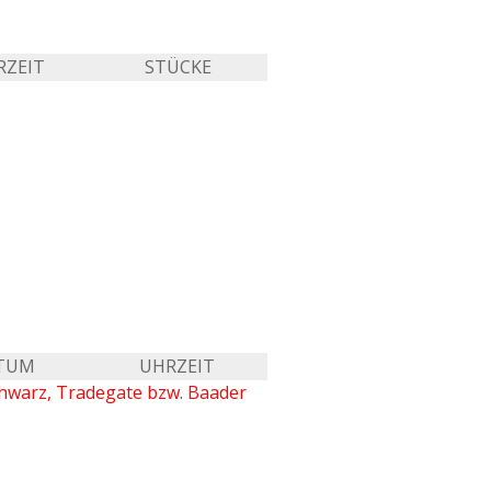
RZEIT
STÜCKE
TUM
UHRZEIT
chwarz, Tradegate bzw. Baader