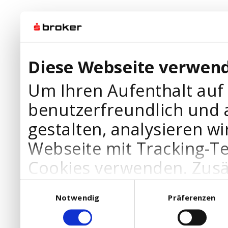
Diese Webseite verwend
Um Ihren Aufenthalt auf
benutzerfreundlich und 
gestalten, analysieren wi
Webseite mit Tracking-T
Cookies verwenden. Zusä
Werbepartner Cookies, u
Einwilligungsauswahl
Notwendig
Präferenzen
Ihre Bedürfnisse anzupa
die Verwendung von Cookies