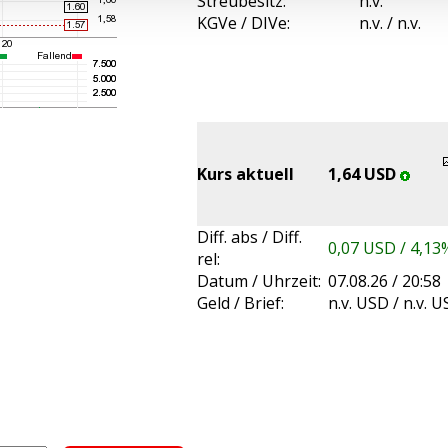
Streubesitz:
n.v.
KGVe / DIVe:
n.v. / n.v.
Kurs aktuell
1,64 USD
Diff. abs / Diff.
0,07 USD / 4,13
rel:
Datum / Uhrzeit:
07.08.26 / 20:58
Geld / Brief:
n.v. USD / n.v. 