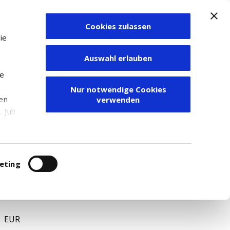
Cookies zulassen
Zum Depot
ie
Auswahl erlauben
ie
Nur notwendige Cookies
den
verwenden
Juli
r
itung
eting
A81012R5024
. EUR