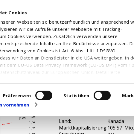
det Cookies
 unseren Webseiten so benutzerfreundlich und ansprechend w
alysieren wir die Aufrufe unserer Webseite mit Tracking-
rum Cookies verwenden. Zusätzlich verwenden unsere
m entsprechende Inhalte an Ihre Bedürfnisse anzupassen. D
erwendung von Cookies ist Art. 6 Abs. 1 lit. f DSGVO.
n, dass wir Daten an Dienstleister in die USA weitergeben. In 
 CORP
mit dem EU-US Data Privacy Framework (EU-US DPF) vom 10. 
Datenschutzniveau zur Europäischen Union. Detaillierte
ei uns eingesetzten Cookies und deren Funktion, Hinweise zu
erarbeitung personenbezogener Daten und die Datenverarbe
uf unserer Seite zum
Datenschutz
. Dort können Sie Ihre
Präferenzen
Statistiken
Mark
eit widerrufen oder anpassen.
gen vornehmen
WKN / ISIN:
A40VVY / C
Branche:
Edelmetalle
Land:
Kanada
Marktkapitalisierung:
105,57 Mio