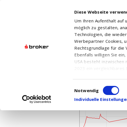
Diese Webseite verwen
Um Ihren Aufenthalt auf
möglich zu gestalten, an
Technologien, die wiede
Werbepartner Cookies, u
Rechtsgrundlage für die V
Ebenfalls willigen Sie ei
SCOTTIE RESOURCES
USA besteht inzwischen 
2023 ein vergleichbares 
Informationen über die b
damit einhergehenden V
Einwilligungsauswahl
in den USA, finden Sie a
Notwendig
Einwilligung auch jederz
Individuelle Einstellun