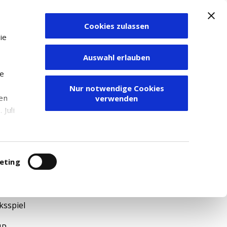
Cookies zulassen
Zum Depot
ie
Auswahl erlauben
ie
Nur notwendige Cookies
den
verwenden
Juli
r
itung
eting
041
ksspiel