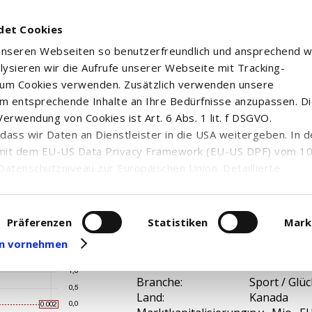
det Cookies
 unseren Webseiten so benutzerfreundlich und ansprechend w
alysieren wir die Aufrufe unserer Webseite mit Tracking-
rum Cookies verwenden. Zusätzlich verwenden unsere
m entsprechende Inhalte an Ihre Bedürfnisse anzupassen. D
erwendung von Cookies ist Art. 6 Abs. 1 lit. f DSGVO.
n, dass wir Daten an Dienstleister in die USA weitergeben. In 
mit dem EU-US Data Privacy Framework (EU-US DPF) vom 10. 
Datenschutzniveau zur Europäischen Union. Detaillierte
ei uns eingesetzten Cookies und deren Funktion, Hinweise zu
erarbeitung personenbezogener Daten und die Datenverarbe
uf unserer Seite zum
Datenschutz
. Dort können Sie Ihre
Präferenzen
Statistiken
Mark
eit widerrufen oder anpassen.
gen vornehmen
A2AN4D /
WKN / ISIN:
CA26885W1
Branche:
Sport / Glüc
Land:
Kanada