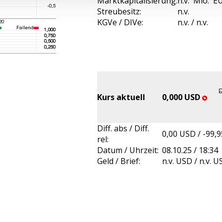
Marktkapitalisierung:
n.v. Mio. E
Streubesitz:
n.v.
KGVe / DIVe:
n.v. / n.v.
Kurs aktuell
0,000 USD
Diff. abs / Diff.
0,00 USD / -99,
rel:
Datum / Uhrzeit:
08.10.25 / 18:34
Geld / Brief:
n.v. USD / n.v. 