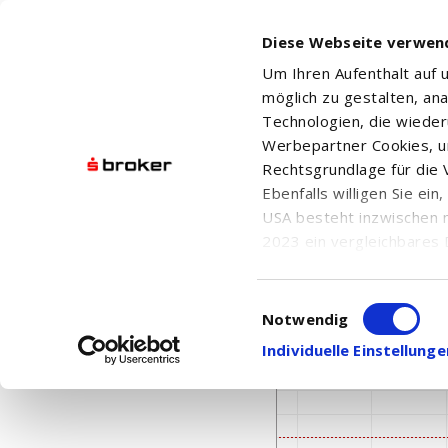
Diese Webseite verwen
Um Ihren Aufenthalt auf
möglich zu gestalten, an
Technologien, die wiede
Werbepartner Cookies, u
Rechtsgrundlage für die V
Ebenfalls willigen Sie ei
EPLAY DIGITAL INC.
USA besteht inzwischen 
2023 ein vergleichbares 
Informationen über die b
damit einhergehenden V
Einwilligungsauswahl
in den USA, finden Sie a
Notwendig
Einwilligung auch jederz
Individuelle Einstellun