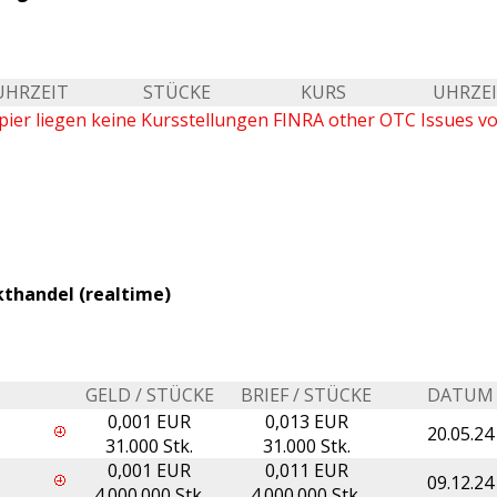
UHRZEIT
STÜCKE
KURS
UHRZE
ier liegen keine Kursstellungen FINRA other OTC Issues vo
kthandel (realtime)
GELD / STÜCKE
BRIEF / STÜCKE
DATUM
0,001 EUR
0,013 EUR
20.05.24
31.000 Stk.
31.000 Stk.
0,001 EUR
0,011 EUR
09.12.24
4.000.000 Stk.
4.000.000 Stk.