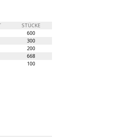
T
STÜCKE
600
300
200
668
100