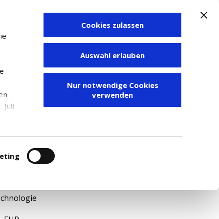
Cookies zulassen
Zum Depot
ie
Auswahl erlauben
ie
Nur notwendige Cookies
den
verwenden
Juli
r
itung
eting
023
echnologie