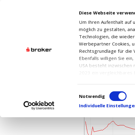
Diese Webseite verwen
Um Ihren Aufenthalt auf
möglich zu gestalten, an
Technologien, die wiede
Werbepartner Cookies, u
Rechtsgrundlage für die V
Ebenfalls willigen Sie ei
JOURNEY ENERGY INC
USA besteht inzwischen 
2023 ein vergleichbares 
Informationen über die b
damit einhergehenden V
Einwilligungsauswahl
in den USA, finden Sie a
Notwendig
Einwilligung auch jederz
Individuelle Einstellun