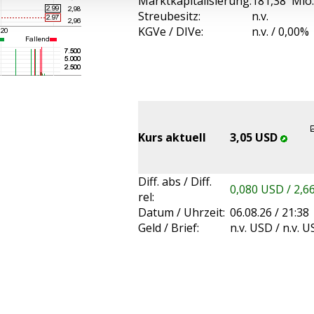
Marktkapitalisierung:
181,38 Mio
Streubesitz:
n.v.
KGVe / DIVe:
n.v. / 0,00%
Kurs aktuell
3,05 USD
Diff. abs / Diff.
0,080 USD / 2,6
rel:
Datum / Uhrzeit:
06.08.26 / 21:38
Geld / Brief:
n.v. USD / n.v. 