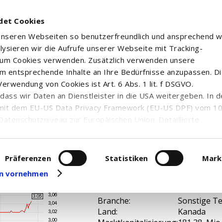
det Cookies
 unseren Webseiten so benutzerfreundlich und ansprechend w
alysieren wir die Aufrufe unserer Webseite mit Tracking-
rum Cookies verwenden. Zusätzlich verwenden unsere
m entsprechende Inhalte an Ihre Bedürfnisse anzupassen. D
erwendung von Cookies ist Art. 6 Abs. 1 lit. f DSGVO.
n, dass wir Daten an Dienstleister in die USA weitergeben. In 
.
mit dem EU-US Data Privacy Framework (EU-US DPF) vom 10. 
Datenschutzniveau zur Europäischen Union. Detaillierte
ei uns eingesetzten Cookies und deren Funktion, Hinweise zu
erarbeitung personenbezogener Daten und die Datenverarbe
uf unserer Seite zum
Datenschutz
. Dort können Sie Ihre
Präferenzen
Statistiken
Mark
eit widerrufen oder anpassen.
gen vornehmen
A116WZ /
WKN / ISIN:
CA48113W1
Branche:
Sonstige T
Land:
Kanada